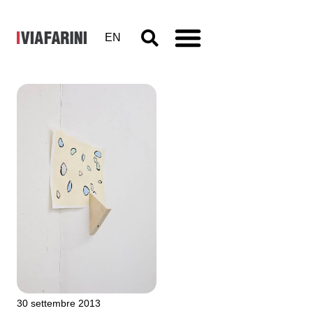
EN
VIR
Viafarini-in-
residence,
Open
Studio
30 settembre 2013