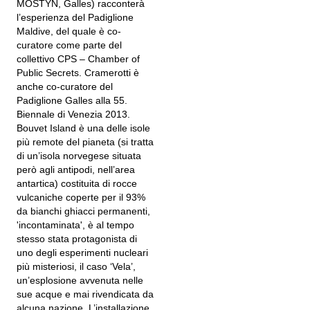
MOSTYN, Galles) racconterà
l’esperienza del Padiglione
Maldive, del quale è co-
curatore come parte del
collettivo CPS – Chamber of
Public Secrets. Cramerotti è
anche co-curatore del
Padiglione Galles alla 55.
Biennale di Venezia 2013.
Bouvet Island è una delle isole
più remote del pianeta (si tratta
di un’isola norvegese situata
però agli antipodi, nell’area
antartica) costituita di rocce
vulcaniche coperte per il 93%
da bianchi ghiacci permanenti,
'incontaminata', è al tempo
stesso stata protagonista di
uno degli esperimenti nucleari
più misteriosi, il caso ‘Vela’,
un’esplosione avvenuta nelle
sue acque e mai rivendicata da
alcuna nazione. L’installazione