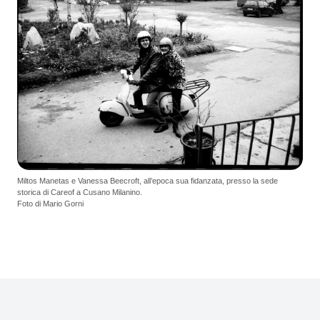
Miltos Manetas e Vanessa Beecroft, all’epoca sua fidanzata, presso la sede
storica di Careof a Cusano Milanino.
Foto di Mario Gorni