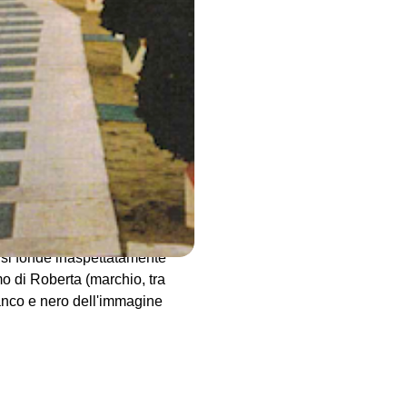
o, che, a loro volta, sono
 consacrazione estetica
i nella loro totale
itetture diverse, dovute a
di una città. Magari cercando
altra parte, attimi non
 incanta il disegno di
nico di una facciata, su cui
rosinotto, invece, ha una
 come discendente di
el NordEst. Ed ecco che la
, si fonde inaspettatamente
imo di Roberta (marchio, tra
 bianco e nero dell'immagine