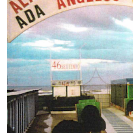
Synthex, Quattro
teorie sul paesag
11 maggio - 4 giugno 1999
a cura di Maria Grazia Torri
"Si propone un confronto tra quattro autori, seguendo le loro 
paesaggio urbano. Diversi sono gli approcci e i modi di lettu
territorio da parte di essi. Anche i luoghi esplorati sono dif
parte e tessuto metropolitano dall'altra. Unico comune deno
Il divertimento per Synthex e Paonessa è il luogo privilegiato
primo si tratta delle spiagge adriatiche, fotografate in progr
come si presentano, in effetti, gli stabilimenti balneari, tutt
dalla presenza umana che le affolla nell'estate e minacciati
poco favorevoli al turismo. Per il secondo si tratta di scandag