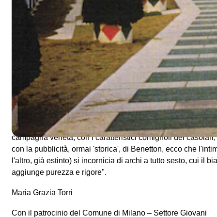
terapia di massa, terme, piscine, oasi del benessere collettiv
diventate nuovi panorami del quotidiano, nonché oggetto di
oltre che salutista. I gesti, le persone, le cose sono dettagliat
naturalezza e libertà.
Lorenza Lucchi Basili
ci parla di arch
sogni ipnotici che tutti noi facciamo, andando per le strade 
un ristorante, o in attesa dell'autobus, o in fila, o da qualche 
importanti nell'economia del gesto e tuttavia magici, in cui ci
un'impalcatura, la gabbia di una finestra, il modulo architetto
ci troviamo a insistere con lo sguardo, senza accorgerci. Mo
sua misura classica nel vedere i contrasti, che lo qualifica
quell'area culturale palladiana che, in Italia, collochiamo n
campagna veneta, con i caratteristici comignoli dei casolari
con la pubblicità, ormai 'storica', di Benetton, ecco che l'int
l'altro, già estinto) si incornicia di archi a tutto sesto, cui il
aggiunge purezza e rigore".
Maria Grazia Torri
Con il patrocinio del Comune di Milano – Settore Giovani