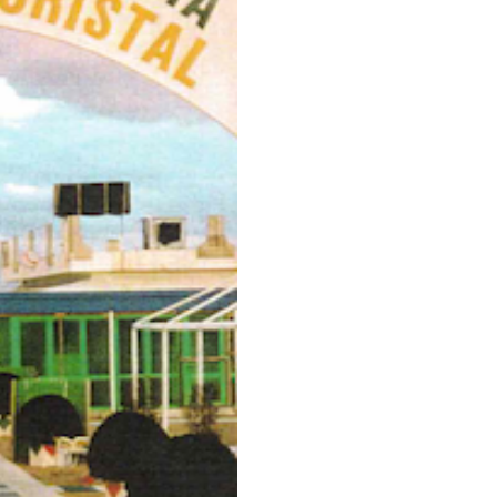
gio
ipotesi di ricerca sul
ra della vita urbana e del
ferenti. Divertimento da una
minatore la fotografia.
 delle esplorazioni. Per il
essione di numero, così
avia stranamente svuotati
 da strane meteorologie,
liare la vita nei luoghi di