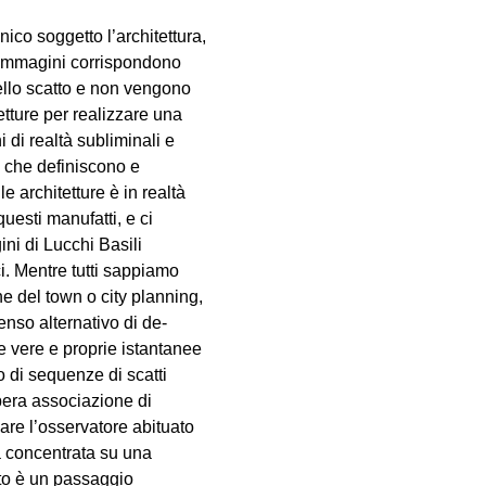
ico soggetto l’architettura,
e immagini corrispondono
ello scatto e non vengono
tture per realizzare una
 di realtà subliminali e
i che definiscono e
e architetture è in realtà
uesti manufatti, e ci
ni di Lucchi Basili
ci. Mentre tutti sappiamo
e del town o city planning,
enso alternativo di de-
 vere e proprie istantanee
o di sequenze di scatti
bera associazione di
iare l’osservatore abituato
a concentrata su una
to è un passaggio