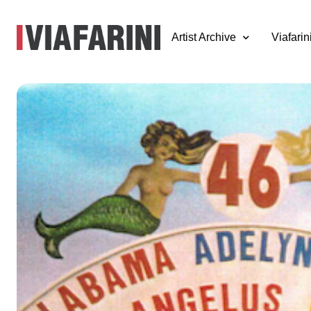
Artist Archive
Viafarin
Lorenza Lucchi
Basili, Michele
Morosinotto,
Gregorio Paones