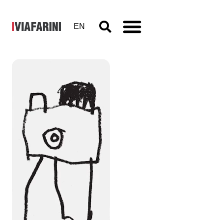
EN
I AM Italy I
AM
Romania.
Autoritratti
fotografici
dei bambini