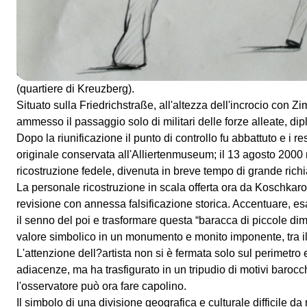
Ora in Viafarini un nuovo progetto che riflette su un altro 
della storia recente (la monumentalità è un'ulteriore caratteri
Alexej). Il
Checkpoint Charlie
citato nel titolo della mostra e
passaggio sul confine tra i settori del Muro di Berlino. In fu
collegava il settore d'occupazione sovietico (quartiere di Mi
(quartiere di Kreuzberg).
Situato sulla Friedrichstraße, all'altezza dell'incrocio con Z
ammesso il passaggio solo di militari delle forze alleate, diplo
Dopo la riunificazione il punto di controllo fu abbattuto e i r
originale conservata all'Alliertenmuseum; il 13 agosto 2000
ricostruzione fedele, divenuta in breve tempo di grande richi
La personale ricostruzione in scala offerta ora da Koschkar
revisione con annessa falsificazione storica. Accentuare, es
il senno del poi e trasformare questa “baracca di piccole d
valore simbolico in un monumento e monito imponente, tra il 
L'attenzione dell?artista non si è fermata solo sul perimetro 
adiacenze, ma ha trasfigurato in un tripudio di motivi barocch
l'osservatore può ora fare capolino.
Il simbolo di una divisione geografica e culturale difficile d