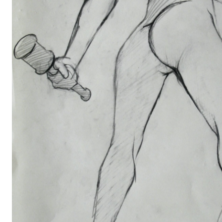
sottotitolo di una qualsiasi personale dell'artista
Alexej Ko
d'origine, tedesco di formazione.
Dopo una parentesi pittorica presso l'Accademia di Minsk in 
Viafarini si manifestano i risultati) l'iniziazione alla scultur
Da allora, la scultura resta il mezzo espressivo che circoscri
dell'artista senza riassumere integralmente la sua produzion
è sconfinata in eventi performativi, azioni e ambienti compos
inconfondibili attrazioni barocche; suggestioni a realtà/motivi
sono incastonati in cammei dalla rara perfezione e cura mor
classica wunderkammer in cui troneggia il ricorrente mement
riflettente, a un polveroso archivio (una prigione di carta in 
si rivela l'unica maniglia per un'eventuale via d'uscita), fino 
d'oro in cui ogni arredo funzionante richiama l'Egitto classico
soprattutto i sarcofagi. Quindi ricorrente nella sua produzion
“trionfo della morte” confinato in sculture o ambienti scultor
conservare una funzionalità e di falsificare i materiali che s
marmo o carta, ceramica od ossa.