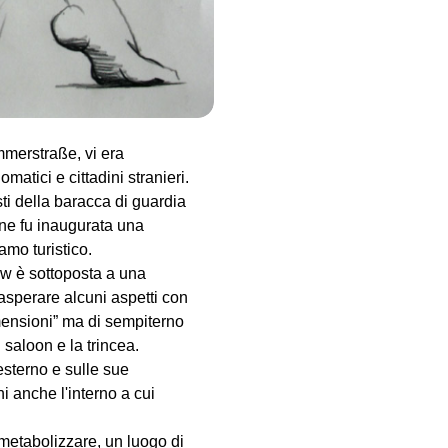
monumento, in questo caso
stica saliente del lavoro di
ra un noto punto di
nzione dal 1945 al 1990,
tte) con quello americano
immerstraße, vi era
matici e cittadini stranieri.
esti della baracca di guardia
 ne fu inaugurata una
amo turistico.
ow è sottoposta a una
asperare alcuni aspetti con
imensioni” ma di sempiterno
saloon e la trincea.
esterno e sulle sue
i anche l'interno a cui
a metabolizzare, un luogo di