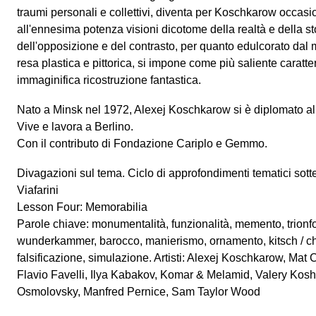
traumi personali e collettivi, diventa per Koschkarow occasi
all'ennesima potenza visioni dicotome della realtà e della sto
dell'opposizione e del contrasto, per quanto edulcorato dal 
resa plastica e pittorica, si impone come più saliente caratt
immaginifica ricostruzione fantastica.
Nato a Minsk nel 1972, Alexej Koschkarow si è diplomato al
Vive e lavora a Berlino.
Con il contributo di Fondazione Cariplo e Gemmo.
Divagazioni sul tema. Ciclo di approfondimenti tematici sottes
Viafarini
Lesson Four: Memorabilia
Parole chiave: monumentalità, funzionalità, memento, trionfo
wunderkammer, barocco, manierismo, ornamento, kitsch / ch
falsificazione, simulazione. Artisti: Alexej Koschkarow, Mat
Flavio Favelli, Ilya Kabakov, Komar & Melamid, Valery Kos
Osmolovsky, Manfred Pernice, Sam Taylor Wood