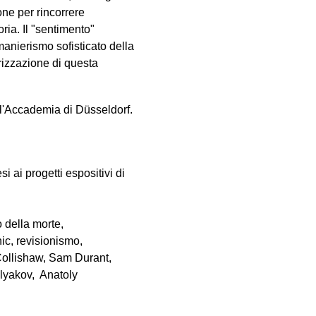
one per rincorrere
ria. Il "sentimento"
manierismo sofisticato della
erizzazione di questa
l'Accademia di Düsseldorf.
i ai progetti espositivi di
 della morte,
ic, revisionismo,
 Collishaw, Sam Durant,
hlyakov, Anatoly