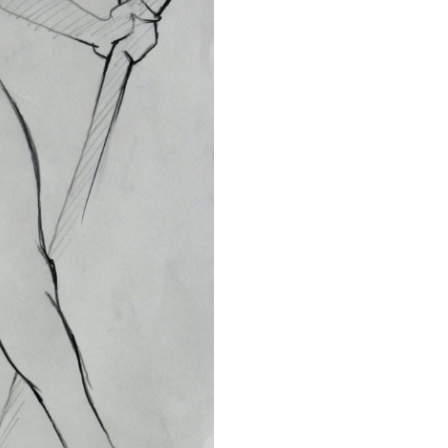
schkarow
, bielorusso
Bielorussia (di cui ora in
a si è compiuta a Düsseldorf.
ve e definisce l'approccio
e, che nel corso degli anni
iti. Chic esorbitato con
 distanti e variegati che
bosa del dettaglio. Dalla
o mori virato in nero
cui un teschio fa capolino e
al bagno rivestito di nero e
, i suoi decori, le piramidi e
e è il tema classico del
ei che pretendono di
uggeriscono, siano essi