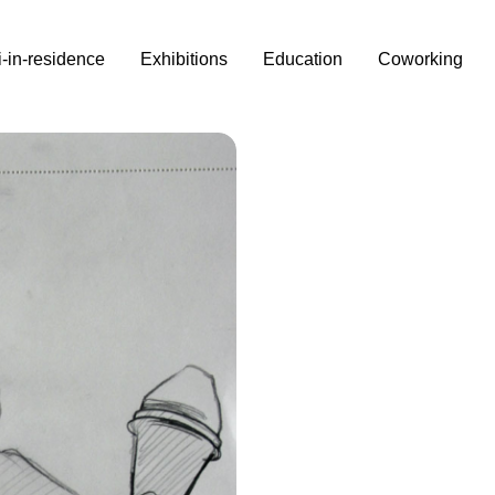
i-in-residence
Exhibitions
Education
Coworking
w,
ie
e dell'artista bielorusso
evocativo” potrebbe essere il