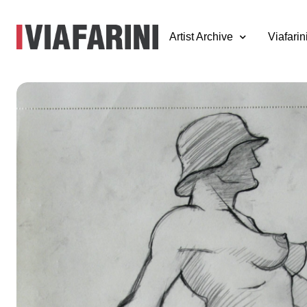
Artist Archive
Viafarin
Alexej Koschkaro
Checkpoint Charl
11 febbraio - 21 marzo 2009
a cura di Milovan Farronato
Mercoledì 11 febbraio Viafarini inaugura una mostra personal
Alexej Koschkarow
. “Le icone, i simulacri e il loro potere 