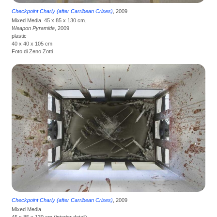
Checkpoint Charly (after Carribean Crises)
, 2009
Mixed Media. 45 x 85 x 130 cm.
Weapon Pyramide
, 2009
plastic
40 x 40 x 105 cm
Foto di Zeno Zotti
Checkpoint Charly (after Carribean Crises)
, 2009
Mixed Media
45 x 85 x 130 cm (interior detail)