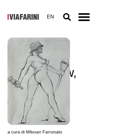
EN
Alexej
Koschkarow,
Checkpoint
Charlie
11 febbraio - 21 marzo 2009
a cura di Milovan Farronato