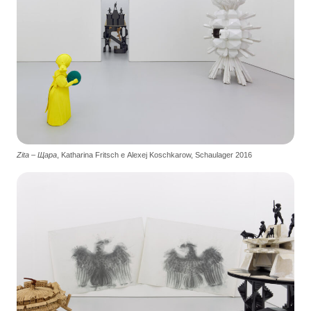
Zita – Щара
, Katharina Fritsch e Alexej Koschkarow, Schaulager 2016