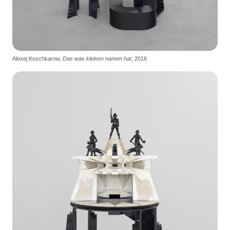
Alexej Koschkarow,
Das was kleinen namen hat
, 2016