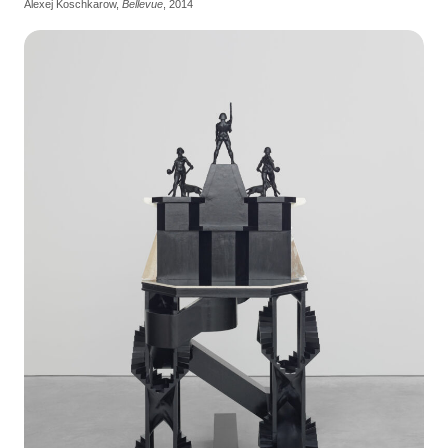
Alexej Koschkarow,
Bellevue
, 2014