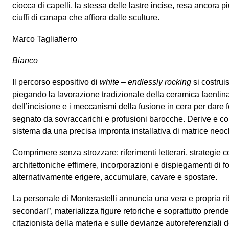
ciocca di capelli, la stessa delle lastre incise, resa ancora p
ciuffi di canapa che affiora dalle sculture.
Marco Tagliafierro
Bianco
Il percorso espositivo di
white – endlessly rocking
si costrui
piegando la lavorazione tradizionale della ceramica faentina
dell’incisione e i meccanismi della fusione in cera per dar
segnato da sovraccarichi e profusioni barocche. Derive e c
sistema da una precisa impronta installativa di matrice neoc
Comprimere senza strozzare: riferimenti letterari, strategie 
architettoniche effimere, incorporazioni e dispiegamenti di f
alternativamente erigere, accumulare, cavare e spostare.
La personale di Monterastelli annuncia una vera e propria rib
secondari”, materializza figure retoriche e soprattutto prend
citazionista della materia e sulle devianze autoreferenziali d