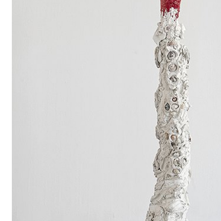
"La mostra personale di
Luca Monterastelli
presentata a Via
giugno 2013 nasce come concretizzazione dell’impegno del 
nell’agevolare l’interazione e il dialogo tra pratiche artistich
artigianali e industriali. Affidando a Monterastelli l’esplora
preciso in cui il confronto con la materia e con la tecnica spe
posizionarsi al centro delle speculazioni estetiche degli arti
ribadire uno dei filoni di ricerca che contraddistinguono la 
animeranno la sua programmazione futura. Oltre a costituire
tra gli operatori dell'arte e quelli dell'impresa produttiva, tes
interazione possibili, questo episodio espositivo testimonia 
strategie e abilità tra le arti visive e discipline altre con cui
imprime un’accelerazione al processo creativo e al processo
tecnica.
La mostra è introdotta, alle ore 17.30, da una conversazione tra
tre realtà produttive, in occasione della quale si presenterà i
serie di pubblicazioni e documenti relativi alle attività dei tre