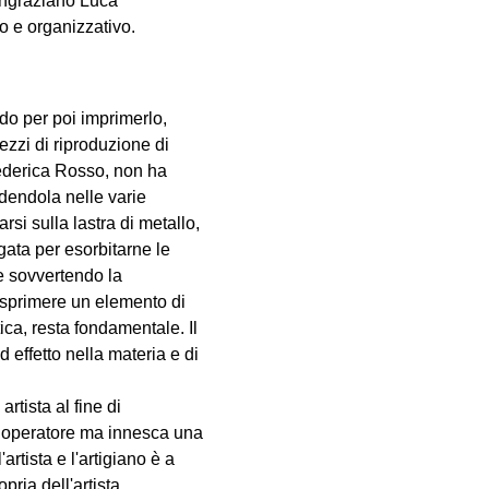
ingraziano Luca
co e organizzativo.
ido per poi imprimerlo,
mezzi di riproduzione di
Federica Rosso, non ha
dendola nelle varie
rsi sulla lastra di metallo,
gata per esorbitarne le
e sovvertendo la
 esprimere un elemento di
ica, resta fondamentale. Il
d effetto nella materia e di
rtista al fine di
ro operatore ma innesca una
rtista e l'artigiano è a
pria dell'artista