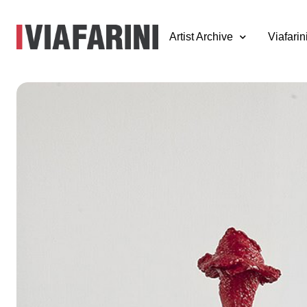
Artist Archive
Viafarin
Luca Monterastell
white – endlessly
rocking
10 giugno - 3 luglio 2013
a cura di Marco Tagliafierro e Simone Frangi