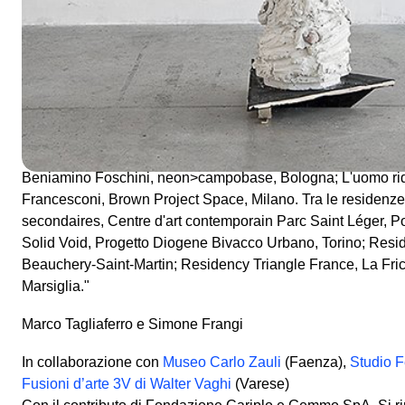
Luca Monterastelli
tra le mostre personali: 2012: open studi
d'art contemporain Parc Saint Léger, Pougues-les-eaux (F)
Diffuseur d'Art Contemporain, Lione; 2011: La camera degli 
MARS, Milan Artist Run Space, Milano. Tra le mostre colletti
Michele Guido, Domenico Antonio Mancini, Luca Monterastel
2012: MARS mission, Geh8, Dresda; nel 2011: Un problème i
Belle de Mai, Marsiglia; nel 2010: Una luce rischiara l'oscur
leggere, a cura Marco Tagliafierro, galleria 1+1 Milano; All s
Beniamino Foschini, neon>campobase, Bologna; L'uomo rido
Francesconi, Brown Project Space, Milano. Tra le residenz
secondaires, Centre d'art contemporain Parc Saint Léger, P
Solid Void, Progetto Diogene Bivacco Urbano, Torino; Resi
Beauchery-Saint-Martin; Residency Triangle France, La Fric
Marsiglia."
Marco Tagliaferro e Simone Frangi
In collaborazione con
Museo Carlo Zauli
(Faenza),
Studio 
Fusioni d’arte 3V di Walter Vaghi
(Varese)