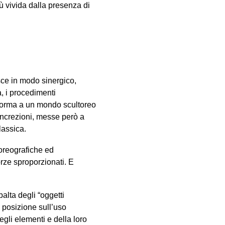
iù vivida dalla presenza di
sce in modo sinergico,
, i procedimenti
e forma a un mondo scultoreo
oncrezioni, messe però a
lassica.
coreografiche ed
orze sproporzionati. E
alta degli “oggetti
e posizione sull’uso
egli elementi e della loro