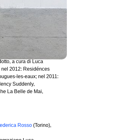
o Parc Saint Léger, Centre
; Graceland – Chez Néon –
sposi – a work for a couple,
ve nel 2013: Senza Titolo,
li, Lia Rumma, Napoli; nel
nsoluble, La Friche la
o scrutare. La morte non sa
trange away, a cura di
tto, a cura di Luca
e nel 2012: Residénces
ougues-les-eaux; nel 2011:
dency Suddenly,
he La Belle de Mai,
Federica Rosso
(Torino),