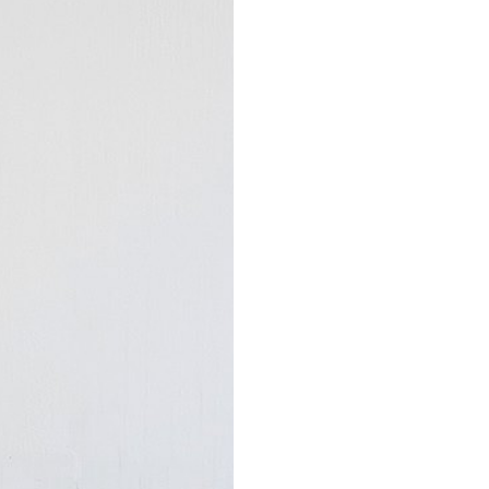
farini DOCVA nel mese di
non profit milanese
e e produzioni laboratoriali,
zione di quel momento
cializzata torna a
sti, Viafarini DOCVA torna a
sua mission e che
 legami di collaborazione
tando diversi formati di
come il trasferimento di
 esse entrano in contatto
 produttivo di natura più
 l’artista, i curatori e le
l percorso dell’artista e una
 partner del progetto.