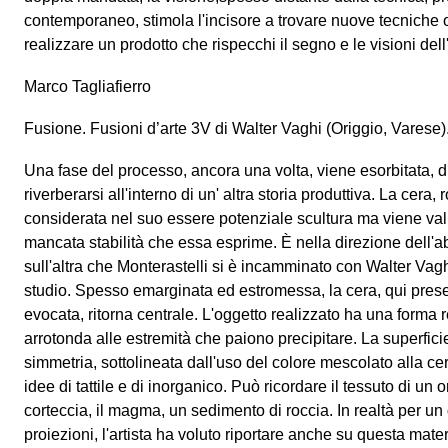
contemporaneo, stimola l'incisore a trovare nuove tecniche
realizzare un prodotto che rispecchi il segno e le visioni dell'
Marco Tagliafierro
Fusione. Fusioni d’arte 3V di Walter Vaghi (Origgio, Varese)
Una fase del processo, ancora una volta, viene esorbitata, d
riverberarsi all'interno di un' altra storia produttiva. La cera,
considerata nel suo essere potenziale scultura ma viene valu
mancata stabilità che essa esprime. È nella direzione dell'
sull'altra che Monterastelli si è incamminato con Walter Vag
studio. Spesso emarginata ed estromessa, la cera, qui pres
evocata, ritorna centrale. L'oggetto realizzato ha una forma 
arrotonda alle estremità che paiono precipitare. La superfi
simmetria, sottolineata dall'uso del colore mescolato alla ce
idee di tattile e di inorganico. Può ricordare il tessuto di un
corteccia, il magma, un sedimento di roccia. In realtà per un
proiezioni, l'artista ha voluto riportare anche su questa mate