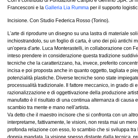
Con il contributo di Fondazione Cariplo e Gemmo SpA. Si r
Francesconi e la
Galleria Lia Rumma
per il supporto logisti
Incisione. Con Studio Federica Rosso (Torino).
L'arte di riprodurre un disegno su una lastra di materiale sol
inchiostrandolo, su un foglio di carta, è uno dei più antichi 
un'opera d'arte. Luca Monterastelli, in collaborazione con 
inteso prendere in considerazione questa tradizione suddivi
tecniche che la caratterizzano, ha, invece, preferito concentra
incisa e poi proposta anche in quanto oggetto, tagliata e pie
potenzialità plastiche. Diverse tecniche sono state impiegat
processualità tradizionale. Il fattore meccanico, in grado di
razionalizzazione e di oggettivazione della produzione artist
manufatto è il risultato di una continua alternanza di causa e
scambio tra mente e mano nell'artista.
Va detto che il maestro incisore che si confronta con un altro a
interpretarne, fattivamente, le visioni, non resta mai un me
profonda relazione con esso, lo scambio che si sviluppa tra l'a
doppia mandata, la visione,spesso distante dalla tecnica, pro