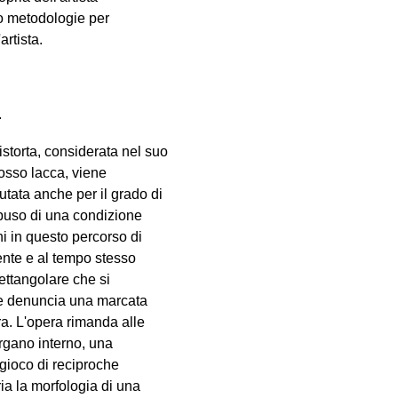
 o metodologie per
artista.
.
istorta, considerata nel suo
 rosso lacca, viene
tata anche per il grado di
abuso di una condizione
hi in questo percorso di
ente e al tempo stesso
rettangolare che si
cie denuncia una marcata
ra. L'opera rimanda alle
 organo interno, una
 gioco di reciproche
ria la morfologia di una