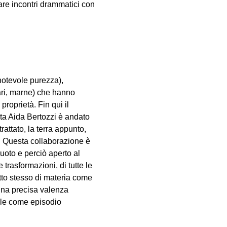
re incontri drammatici con
notevole purezza),
ari, marne) che hanno
roprietà. Fin qui il
ta Aida Bertozzi è andato
trattato, la terra appunto,
 Questa collaborazione è
uoto e perciò aperto al
 trasformazioni, di tutte le
cetto stesso di materia come
 una precisa valenza
ile come episodio