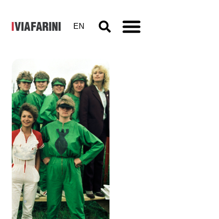
EN
There Must
Be Order –
Nove artisti
dall’Europa
centrale
18 -28 febbraio 2013