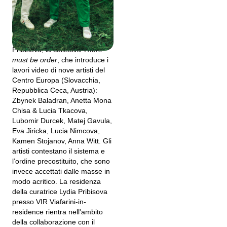
a cura di Lydia Pribisova
Viafarini è lieta di presentare,
con la curatela di Lydia
Pribisova, la collettiva
There
must be order
, che introduce i
lavori video di nove artisti del
Centro Europa (Slovacchia,
Repubblica Ceca, Austria):
Zbynek Baladran, Anetta Mona
Chisa & Lucia Tkacova,
Lubomir Durcek, Matej Gavula,
Eva Jiricka, Lucia Nimcova,
Kamen Stojanov, Anna Witt. Gli
artisti contestano il sistema e
l’ordine precostituito, che sono
invece accettati dalle masse in
modo acritico. La residenza
della curatrice Lydia Pribisova
presso VIR Viafarini-in-
residence rientra nell'ambito
della collaborazione con il