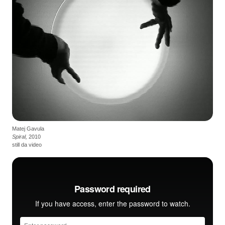
Matej Gavula
Spiral,
2010
still da video