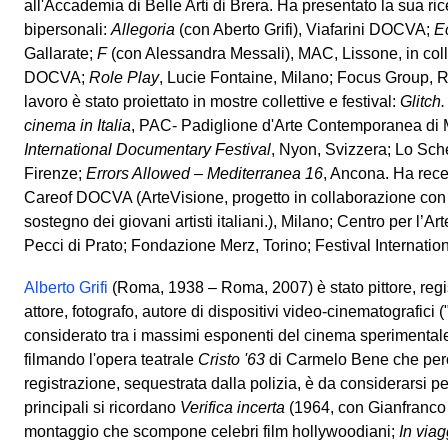
all'Accademia di Belle Arti di Brera. Ha presentato la sua ri
bipersonali:
Allegoria
(con Aberto Grifi), Viafarini DOCVA;
Ec
Gallarate;
F
(con Alessandra Messali), MAC, Lissone, in coll
DOCVA;
Role Play
, Lucie Fontaine, Milano; Focus Group, R
lavoro è stato proiettato in mostre collettive e festival:
Glitch.
cinema in Italia
, PAC- Padiglione d'Arte Contemporanea di 
International Documentary Festival
, Nyon, Svizzera; Lo Sche
Firenze;
Errors Allowed – Mediterranea 16
, Ancona. Ha rec
Careof DOCVA (ArteVisione, progetto in collaborazione con S
sostegno dei giovani artisti italiani.), Milano; Centro per l’
Pecci di Prato; Fondazione Merz, Torino; Festival Internatio
Alberto Grifi
(Roma, 1938 – Roma, 2007) è stato pittore, reg
attore, fotografo, autore di dispositivi video-cinematografici ("
considerato tra i massimi esponenti del cinema sperimentale
filmando l'opera teatrale
Cristo '63
di Carmelo Bene che però
registrazione, sequestrata dalla polizia, è da considerarsi p
principali si ricordano
Verifica incerta
(1964, con Gianfranco B
montaggio che scompone celebri film hollywoodiani;
In viag