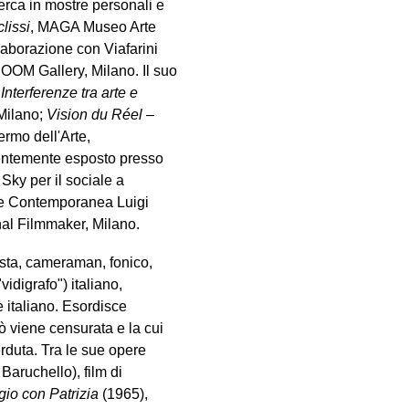
cerca in mostre personali e
lissi
, MAGA Museo Arte
aborazione con Viafarini
OOM Gallery, Milano. Il suo
 Interferenze tra arte e
Milano;
Vision du Réel –
rmo dell'Arte,
entemente esposto presso
ky per il sociale a
Arte Contemporanea Luigi
nal Filmmaker, Milano.
ista, cameraman, fonico,
vidigrafo") italiano,
 italiano. Esordisce
 viene censurata e la cui
erduta. Tra le sue opere
aruchello), film di
gio con Patrizia
(1965),