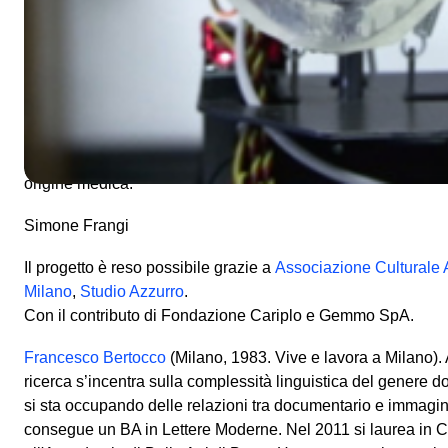
grammaticale del cinema – propone un documentario ospeda
sperimentazione di un medicinale prodotto da La Roche su
psichiatricamente “tarate” per verificarne gli effetti secondar
vascolari e convulsioni paralizzanti. Bertocco e Grifi riflett
del “corpo ritrovato” nel capitalismo avanzato, un corpo con
astratto della tecnologia, indotto a dimenticare la sua carnal
deciso genealogicamente e socialmente da prassi discorsive
origine medica."
Simone Frangi
Il progetto è reso possibile grazie a
Associazione Culturale A
Milano
,
Studio Azzurro
.
Con il contributo di Fondazione Cariplo e Gemmo SpA.
Francesco Bertocco
(Milano, 1983. Vive e lavora a Milano). A
ricerca s’incentra sulla complessità linguistica del genere
si sta occupando delle relazioni tra documentario e immagina
consegue un BA in Lettere Moderne. Nel 2011 si laurea in 