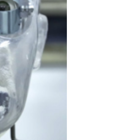
ne nel tempo sulla nuova
lizzazione forzata. Il
ia un confronto serrato tra
2014, e
Il preteso corpo
di
ovamento di un footage
ra di Senigallia a Milano, e
nta i linguaggi del
versi di rappresentazione
actice, capace d’integrare
introduce infatti agli
ttura, la fisiognomica del
icità ovattata e
diffuso, disinnescato nella
.
’imprinting nella pratica
ico e politico dell’operazione
ttamento del ready made
 footage come istanza