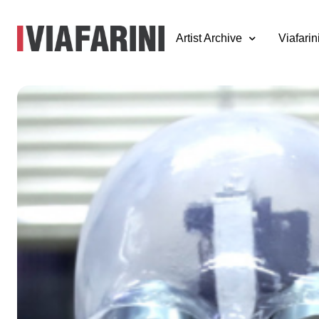
Artist Archive
Viafarin
Francesco Berto
Alberto Grifi
25 novembre 2014 - 23 gennaio 2015
a cura di Simone Frangi
"Secondo approdo di un progetto di ricerca sulle corrispond
l’esposizione di
Francesco Bertocco
(1983) e
Alberto Grifi