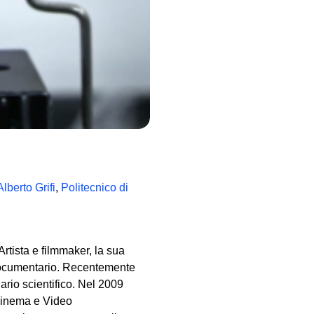
liero sulla
 persone considerate
i, stimati come “tempeste”
ono sinergicamente sul topos
cepito come prodotto
ità libera perché ormai
 e lemmi normativi di
lberto Grifi
,
Politecnico di
rtista e filmmaker, la sua
 documentario. Recentemente
rio scientifico. Nel 2009
Cinema e Video