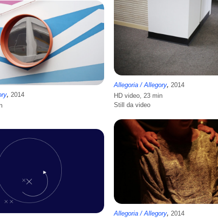
Allegoria / Allegory
,
2014
ory
,
2014
HD video, 23 min
Still da video
n
Allegoria / Allegory
,
2014