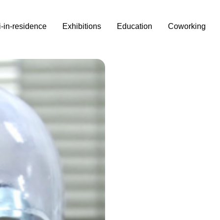
i-in-residence
Exhibitions
Education
Coworking
cco,
enze transgenerazionali,
(1938-2007) a Viafarini