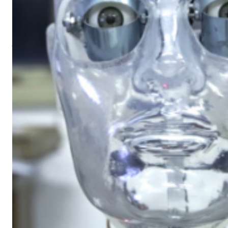
DOCVA stringe due ricerche audiovisive eterogenee e lonta
operatività del corpo postmoderno all’epoca della sua medica
progetto bipersonale, di natura installativa e dialogica, tracc
Allegoria
di Francesco Bertocco
, produzione video HD del 
Alberto Grifi, esercizio audiovisivo del 1977 basato sul ritr
storico risalente al Ventennio fascista al mercatino della Fie
firmato da Grifi come ready made. In
Allegoria,
Bertocco affro
documentario sperimentale, mettendo in opera tre registri di
con l’obiettivo di dare forma ad un’inedita essayist video pr
registri onirici e fictionali alla narrativa teorica. La camera ci 
stabilimenti di una casa farmaceutica, esplorandone l'archite
luogo ed il loro legame con l'estetica corporativa, dalla plast
impersonale, che essi veicolano. Un corpo multinazionale e 
sua identità "esoterica" e riportato al suo compito discorsivo
Operando come un antecedente storico e come un elemento d
di Bertocco, Il preteso corpo di Grifi implementa il piglio crit
espositiva a due. Il lavoro del 1977 – imperniato sullo sfru
come pratica d’appropriazione e di legittimazione e il found