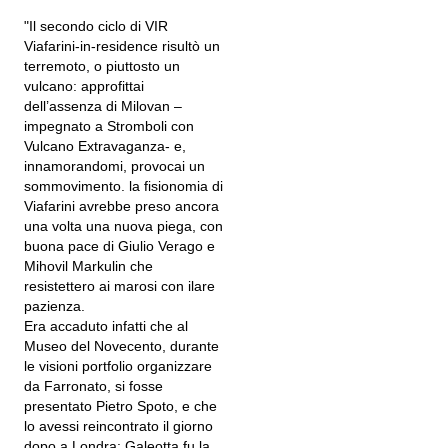
"Il secondo ciclo di VIR
Viafarini-in-residence risultò un
terremoto, o piuttosto un
vulcano: approfittai
dell’assenza di Milovan –
impegnato a Stromboli con
Vulcano Extravaganza- e,
innamorandomi, provocai un
sommovimento. la fisionomia di
Viafarini avrebbe preso ancora
una volta una nuova piega, con
buona pace di Giulio Verago e
Mihovil Markulin che
resistettero ai marosi con ilare
pazienza.
Era accaduto infatti che al
Museo del Novecento, durante
le visioni portfolio organizzare
da Farronato, si fosse
presentato Pietro Spoto, e che
lo avessi reincontrato il giorno
dopo a Londra: Galeotta fu la