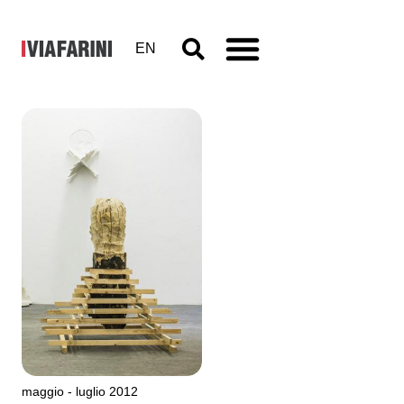
EN
VIR
Viafarini-in-
residence,
Open
Studio
maggio - luglio 2012