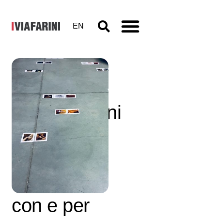
EN
Combinare
combinazioni
–
Laboratorio
di filosofia
con e per