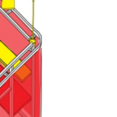
itivo di Roberto de
ogettazione, fornitura e
.
li” si sostituirscono ai
al design.
ogetto “Commoning”, le nuove
con Mario Flavio Benini,
lle comunità milanesi.
nda edizione del festival di
ene ad Amsterdam il 16 e 17
alle6, un luogo espositivo
mbienti di lavoro di Das
nte, una sala per convegni