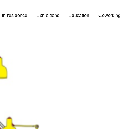
i-in-residence
Exhibitions
Education
Coworking
 e
,
arini è lieta di presentare