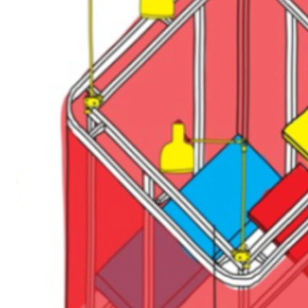
nella sede alla Fabbrica del Vapore
Hotello
, progetto espos
Luca e
Antonio Scarponi
per
Das Konzept
, laboratorio di pr
produzione di nuovi modi di concepire l’ambiente di lavoro
Con il contributo di Fondazione Cariplo e Gemmo spa
Il 9 Aprile, alle ore 17 Mario Piazza e alcuni redattori “origina
“cloni” per la presentazione di Abitare 531 / Aprile dedicato 
L' 11 Aprile, alle ore 15 lo spazio ospita un incontro sul pr
forme di relazione e pratiche condivise nell’uso della città, 
METAZoo We Create Persistent Worlds
, attori e makers de
Il 12 Aprile, alle 17, Richard van der Laken racconta la seco
design, grafica e architettura
What Design Can Do
che si ti
Maggio.
Dal 2009 Das Konzept ha aperto a Thun (Berna) la Konzepth
dove gli arredi per ufficio possono essere abitati. Oltre gli a
Konzept stesso, la Konzepthalle6 presenta anche un ristora