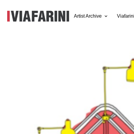
Artist Archive
Viafarin
Roberto de Luca
Antonio Scarponi
Hotello
9 - 14 aprile 2013
In occasione del Salone Internazionale del Mobile 2013, Viaf