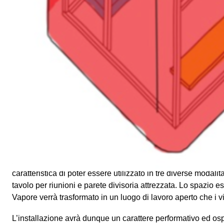
e concerti, e una sala espositiva. Das Konzept si pone in 
eccellenza per il design e per l’architettura, manifestando ne
proprio modo di pensare lo spazio d’interni. Al Fuori Salo
presenterà due progetti che affrontano due delle principali 
di lavoro contemporaneo: l’acustica e la flessibilità.
Hotello
,
Luca e Antonio Scarponi è un modulo di 2m x 2m x 2m pensa
estemporaneo i grandi involucri dismessi della città conte
spazio portatile racchiuso in una valigia che contiene tutti g
una cellula abitativa minima: un letto, una scrivania, una l
costituito da una struttura di metallo smontabile che sorreg
tenda oscurante e fonoassorbente, e una tenda traslucida.
Bord,
progettato da
Charles O. Job
, è una postazione di lav
superfici fonoassorbenti realizzate in sughero.
Bord
presenta
caratteristica di poter essere utilizzato in tre diverse modalit
tavolo per riunioni e parete divisoria attrezzata. Lo spazio e
Vapore verrà trasformato in un luogo di lavoro aperto che i vis
L’installazione avrà dunque un carattere performativo ed osp