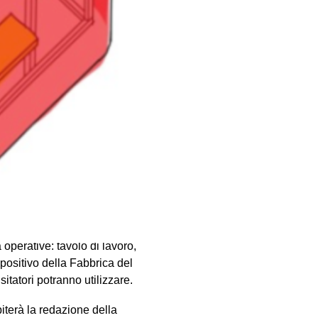
questo modo come centro di
lla della Konzepthalle6 il
ne 2013 Das Konzept
problematiche dello spazio
 progettato da Roberto de
to per abitare in modo
mporanea.
Hotello
e’ uno
li elementi necessari per
ampada, una sedia.
Hotello
è
ge un doppio sipario: una
oro minimale costituita da
 la particolare
à operative: tavolo di lavoro,
spositivo della Fabbrica del
itatori potranno utilizzare.
iterà la redazione della