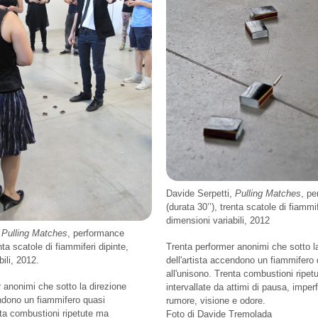
Davide Serpetti,
Pulling Matches
, p
(durata 30’’), trenta scatole di fiammif
dimensioni variabili, 2012
,
Pulling Matches
, performance
Trenta performer anonimi che sotto l
enta scatole di fiammiferi dipinte,
dell'artista accendono un fiammifero
ili, 2012.
all'unisono. Trenta combustioni ripet
 anonimi che sotto la direzione
intervallate da attimi di pausa, imper
endono un fiammifero quasi
rumore, visione e odore.
nta combustioni ripetute ma
Foto di Davide Tremolada