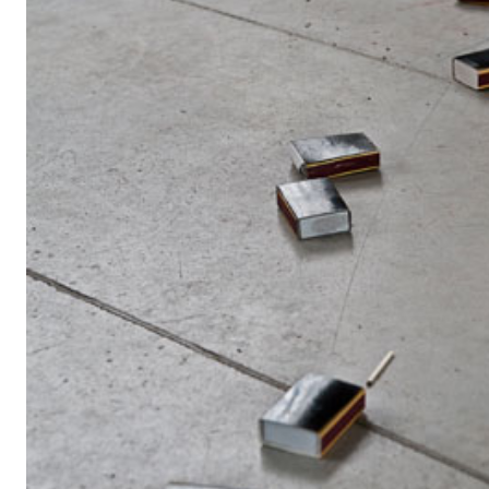
di Arti Visive, Performative e Multimediali della NABA e con
Brivio
Questa Barbarie, individuata nell’accostamento di opere di d
selezionate tra quelle prodotte dagli studenti del Triennio di
un'attitudine all'esperienza dell'arte, che si muove ai confini 
capacità di inventare nuove forze, nuovi concetti e ossessioni
possibilità di usare il linguaggio muovendosi in un territori
straniero, un carattere potenziale che viene percepito com
ostinatamente “barbaro”.
Gli studenti, con le loro opere, hanno guardato con naturalezz
all’“istintivo”, che nasce da una reale sollecitudine e neces