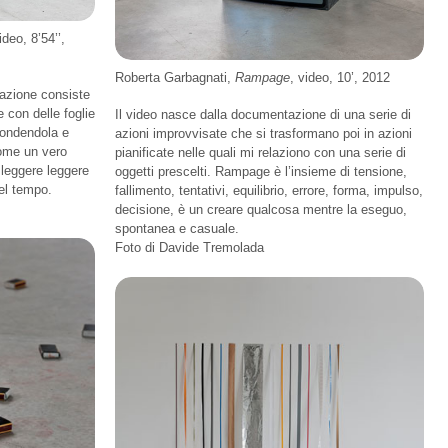
ideo, 8’54’’,
Roberta Garbagnati,
Rampage
, video, 10’, 2012
L’azione consiste
con delle foglie
Il video nasce dalla documentazione di una serie di
condendola e
azioni improvvisate che si trasformano poi in azioni
ome un vero
pianificate nelle quali mi relaziono con una serie di
i leggere leggere
oggetti prescelti. Rampage è l’insieme di tensione,
el tempo.
fallimento, tentativi, equilibrio, errore, forma, impulso,
decisione, è un creare qualcosa mentre la eseguo,
spontanea e casuale.
Foto di Davide Tremolada