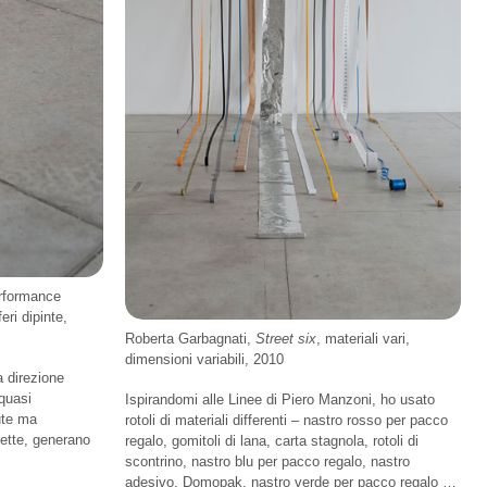
erformance
eri dipinte,
Roberta Garbagnati,
Street six
, materiali vari,
dimensioni variabili, 2010
a direzione
 quasi
Ispirandomi alle Linee di Piero Manzoni, ho usato
ute ma
rotoli di materiali differenti – nastro rosso per pacco
fette, generano
regalo, gomitoli di lana, carta stagnola, rotoli di
scontrino, nastro blu per pacco regalo, nastro
adesivo, Domopak, nastro verde per pacco regalo …