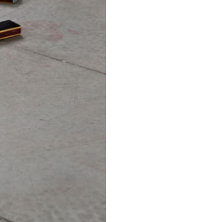
 Giulio Verago e Giulia
iversa natura e tecnica,
 Arti Visive, è intesa come
dei linguaggi ordinari: la
, deriva infatti dalla
o che rimane sempre
e necessariamente e
a a tutto ciò che si rivolge
sità, ponendo l’attenzione