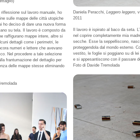
ettaglio)
Daniela Peracchi,
Leggero leggero
, v
riflessione sul lavoro manuale, ho
2011
ine sulle mappe delle città utopiche
ui ho deciso di dare una nuova forma
Il lavoro è ispirato al baco da seta. 
ano su tela. Il lavoro è composto da
nel coprire completamente mia madre 
ne raffigurano mappe intere, altre si
secche. Esse la seppelliscono, nas
cuni dettagli come i perimetri, le
proteggendola dal mondo esterno. C
ancora numeri e lettere che avevano
vestito, le foglie si poggiano su di le
ico. Nel procedere a tale selezione
e si appesantiscono con il passare d
alla frantumazione del dettaglio per
Foto di Davide Tremolada
senza delle mappe stesse eliminando
Tremolada