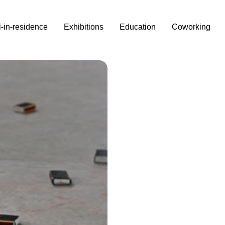
i-in-residence
Exhibitions
Education
Coworking
etto
emy
”
borato per il Dipartimento