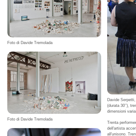
Foto di Davide Tremolada
Davide Serpetti
(durata 30’’), tr
dimensioni variab
Foto di Davide Tremolada
Trenta performer
dell'artista acc
all'unisono. Tre