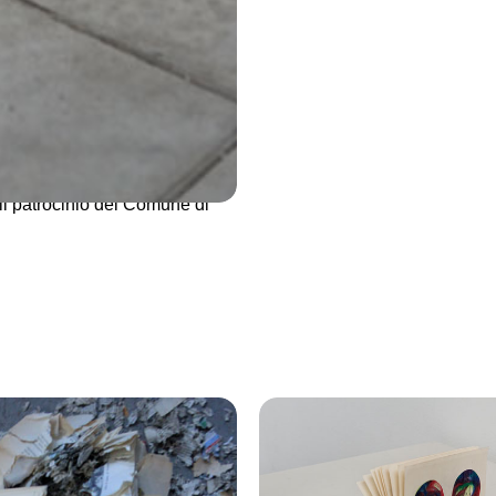
lle dinamiche della
 che presentano la
i e dei gesti che li hanno
 pensata per opposizione, al
ntensità e riduzione, vuoto e
l patrocinio del Comune di