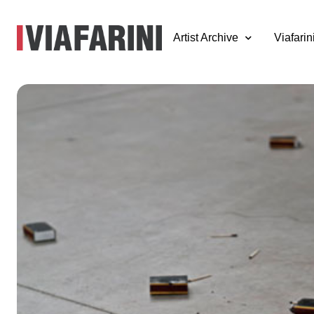
Artist Archive
Viafarin
Workshop e prog
espositivo Acad
Awards “Barbarie
15 giugno - 26 luglio 2012
progetto presentato da Marcello Maloberti e Adrian Paci, ela