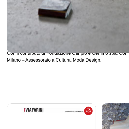
sull' importanza di una dimensione desiderante alla base de
creazione artistica. Seguendo la natura dei lavori in mostra
molteplicità dei linguaggi, delle tecniche, delle sollecitazion
generati, la dimensione spaziale in cui sono raccolti è stata
fine di marcare questi aspetti tra saturazione e sottrazione, i
pieno, frastuono e silenzio.
Con il contributo di Fondazione Cariplo e Gemmo spa. Con i
Milano – Assessorato a Cultura, Moda Design.