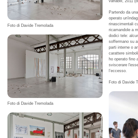
variabili, 2011 (d
Partendo da una 
operato un'indag
rinascimentali c
Foto di Davide Tremolada
ricamandole a m
dodici tele: alcu
soffermano su al
parti interne o 
carattere simbol
ho operato fino 
sviscerare l'es
l’eccesso.
Foto di Davide 
Foto di Davide Tremolada