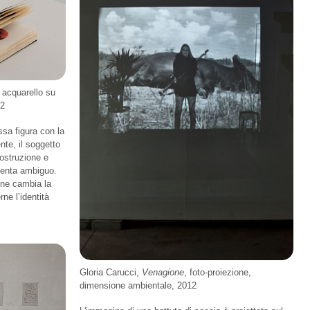
e acquarello su
12
ssa figura con la
nte, il soggetto
ostruzione e
iventa ambiguo.
ione cambia la
ne l’identità
Gloria Carucci,
Venagione
, foto-proiezione,
dimensione ambientale, 2012