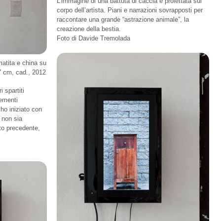
L'immagine di una battuta di caccia è proiettata sul
corpo dell’artista. Piani e narrazioni sovrapposti per
raccontare una grande “astrazione animale”, la
creazione della bestia.
Foto di Davide Tremolada
matita e china su
,7 cm, cad., 2012
i spartiti
lementi
 ho iniziato con
 non sia
to precedente,