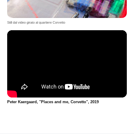
Still dal video girato al quartiere Corvetto
Peter Kaergaard, "Places and me, Corvetto", 2019