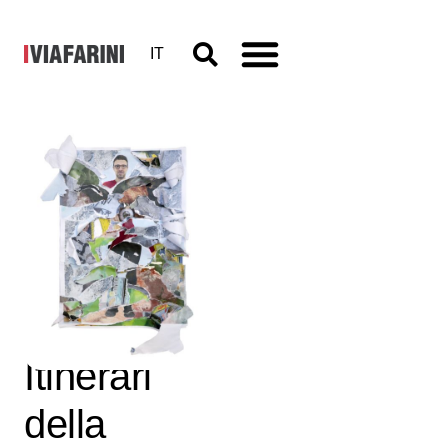
IT
Viafarini
Open
Studio +
BONUS
Itinerari
della