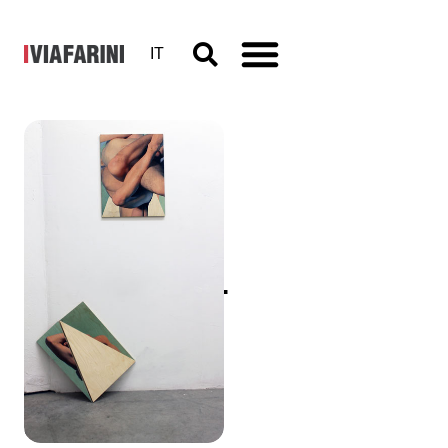
IT
Memories
and
Encounters.
Giorgio
Guidi,
Jaša,