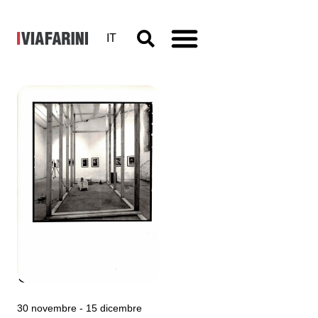
IT
Angelo
Monaco,
Kevin non
sa come
giocare
30 novembre - 15 dicembre