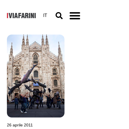
IT
Claudia
Losi, Les
Funerailles
de la
Baleine
26 aprile 2011