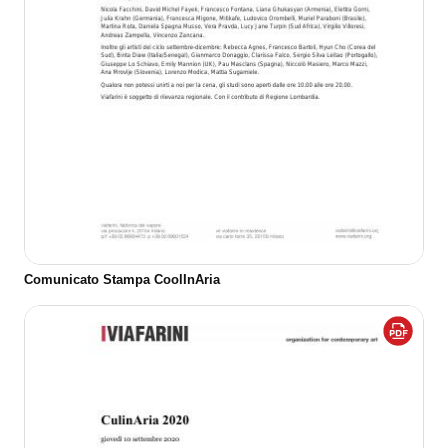
Comunicato Stampa CoolInAria