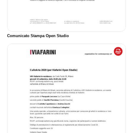
Comunicato Stampa Open Studio