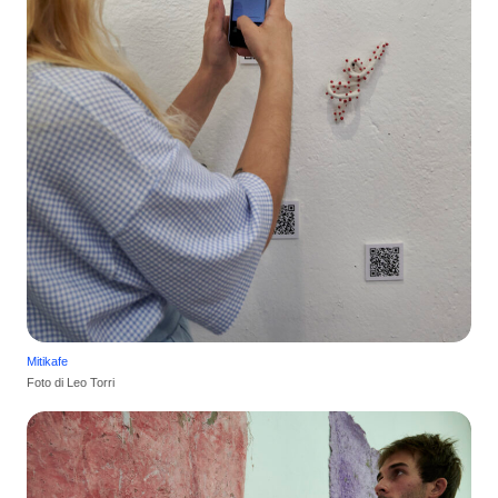
Mitikafe
Foto di Leo Torri