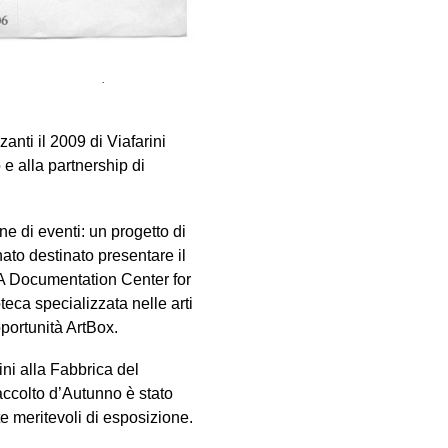
co
,
Elia Cantori
,
Stanislao
arta Pierobon
,
Gabriele
zanti il 2009 di Viafarini
e alla partnership di
e di eventi: un progetto di
ato destinato presentare il
CVA Documentation Center for
eca specializzata nelle arti
pportunità ArtBox.
ini alla Fabbrica del
accolto d’Autunno è stato
e meritevoli di esposizione.