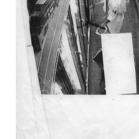
conserva la struttura modulare, che parcellizza lo spazio in 
Anche questa volta, per adempiere a una delle mission fond
creatività nostrana: nove giovani gallerie italiane si present
artista.
La selezione si è basata sui seguenti criteri: gli spazi non 
offrire un contraltare all’opening condiviso delle gallerie cit
un valido compendio intra moenia di ciò che accade extra mo
esperienze di recente istituzione per attivare sinergie con 
l’Archivio che raccoglie materiali di molti artisti in attesa di 
gallerie che sono ancora alla ricerca di artisti da rappresent
Come il bambù detiene il record di crescita nel mondo veget
hanno avuto uno sviluppo repentino grazie a scelte fortement
è inoltre una pianta estremamente longeva che prima di mo
fioritura. Viafarini augura un lungo percorso, una diffusione r
senza dolore a:
A Palazzo Gallery
, Brescia; Agenzia04, Bo
Bologna;
Federica Schiavo Gallery
, Roma; Fabio Tiboni Ar
Galleria Tiziana Di Caro
, Salerno;
Jarach Gallery
, Venezia;