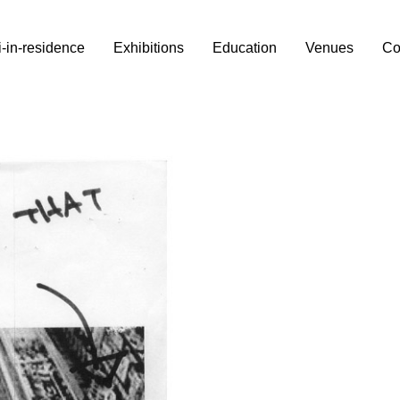
i-in-residence
Exhibitions
Education
Venues
Co
ieci curatori hanno
 settembre Viafarini DOCVA