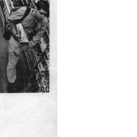
ambienti indipendenti.
ative, promuove la
ano con l’opera di un loro
hanno sede a Milano, per
tadine durante StartMilano –
enia. Si sono preferite
l’Archivio DOCVA. Da un lato
“rappresentanza”, dall’altro
are.
ale, queste giovani gallerie
e caratterizzanti. Il bambù
rire esprime la sua massima
izomatica e una fioritura
logna;
CAR Projects
,
te Contemporanea, Bologna;
Norma Mangione Gallery
,