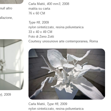
Carla Mattii,
400 mm3
, 2008
ull altro
matita su carta
76 x 60 CM
allazione,
Type #8
, 2009
nylon sintetizzato, resina poliuretanica
33 x 40 x 49 CM
Foto di Zeno Zotti
Courtesy unosunove arte contemporanea, Roma
e)
, 2009
Carla Mattii,
Type #8
, 2009
nylon sintetizzato, resina poliuretanica