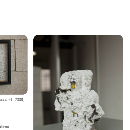
imenti #1
, 2008,
alerno