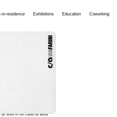
i-in-residence
Exhibitions
Education
Coworking
Michael Fliri
,
Federico
ron
, Monika Stemmer.
a poco ha terminato gli
(e solo in un caso di altra