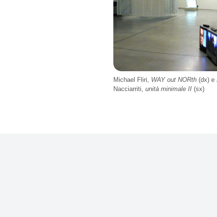
Michael Fliri,
WAY out NORth
(dx) e
Nacciarriti,
unità minimale II
(sx)