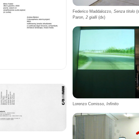
Federico Maddalozzo,
Senza titolo
(s
Paron,
2 gialli
(dx)
Lorenzo Comisso,
Infinito