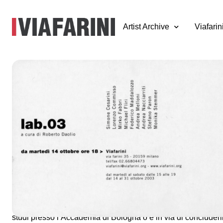
Artist Archive
Viafarin
LAB.03
14 - 31 ottobre 2003
a cura di Roberto Daolio
Artisti:
Simone Cesarini
,
Lorenzo Commisso
, Mirko Fabbri,
Maddalozzo
, Andrea Melloni,
Andrea Nacciarriti
,
Stefano Pa
Un nuovo laboratorio di artisti dell’ultima generazione che d
studi presso l’Accademia di Bologna o è in via di concluderli 